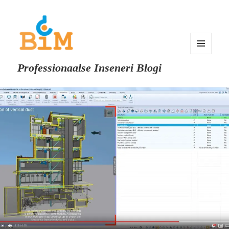
MENU
Professionaalse Inseneri Blogi
AND
WIDGETS