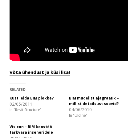
Võta ühendust ja küsi lisa!
RELATED
Kust leida BIM plokke?
BIM mudelist ajagraafik –
02/05/2011
millist detailsust soovid?
04/06/2010
In "Revit Structure"
In "Üldine"
Visicon – BIM koostöö
tarkvara inseneridele